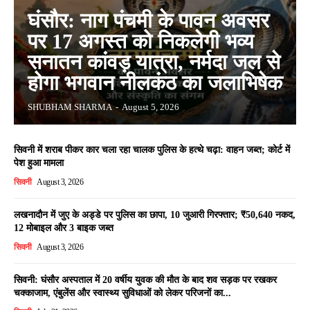
घंसौर: नाग पंचमी के पावन अवसर
पर 17 अगस्त को निकलेगी भव्य
सनातन कांवड़ यात्रा, नर्मदा जल से
होगा भगवान नीलकंठ का जलाभिषेक
SHUBHAM SHARMA
-
August 5, 2026
सिवनी में शराब पीकर कार चला रहा चालक पुलिस के हत्थे चढ़ा: वाहन जब्त; कोर्ट में
पेश हुआ मामला
सिवनी
August 3, 2026
लखनादौन में जुए के अड्डे पर पुलिस का छापा, 10 जुआरी गिरफ्तार; ₹50,640 नकद,
12 मोबाइल और 3 बाइक जब्त
सिवनी
August 3, 2026
सिवनी: घंसौर अस्पताल में 20 वर्षीय युवक की मौत के बाद शव सड़क पर रखकर
चक्काजाम, एंबुलेंस और स्वास्थ्य सुविधाओं को लेकर परिजनों का...