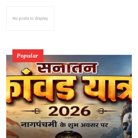
No posts to display
Popular