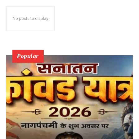
No posts to display
Popular