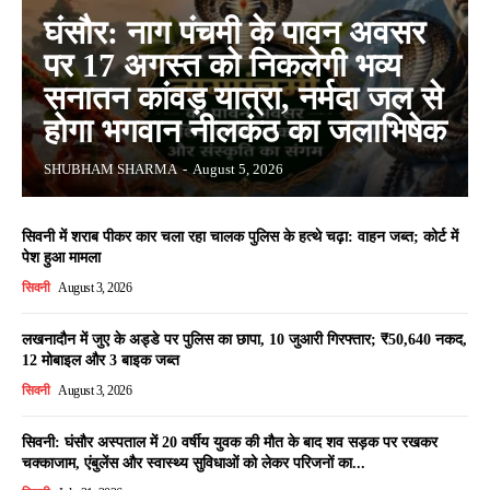
घंसौर: नाग पंचमी के पावन अवसर
पर 17 अगस्त को निकलेगी भव्य
सनातन कांवड़ यात्रा, नर्मदा जल से
होगा भगवान नीलकंठ का जलाभिषेक
SHUBHAM SHARMA
-
August 5, 2026
सिवनी में शराब पीकर कार चला रहा चालक पुलिस के हत्थे चढ़ा: वाहन जब्त; कोर्ट में
पेश हुआ मामला
सिवनी
August 3, 2026
लखनादौन में जुए के अड्डे पर पुलिस का छापा, 10 जुआरी गिरफ्तार; ₹50,640 नकद,
12 मोबाइल और 3 बाइक जब्त
सिवनी
August 3, 2026
सिवनी: घंसौर अस्पताल में 20 वर्षीय युवक की मौत के बाद शव सड़क पर रखकर
चक्काजाम, एंबुलेंस और स्वास्थ्य सुविधाओं को लेकर परिजनों का...