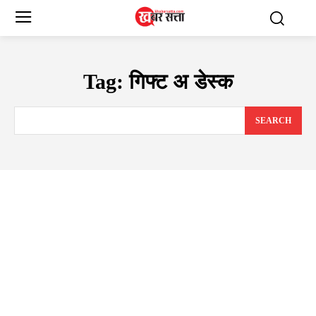
Tag:
गिफ्ट अ डेस्क
SEARCH