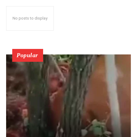
No posts to display
Popular