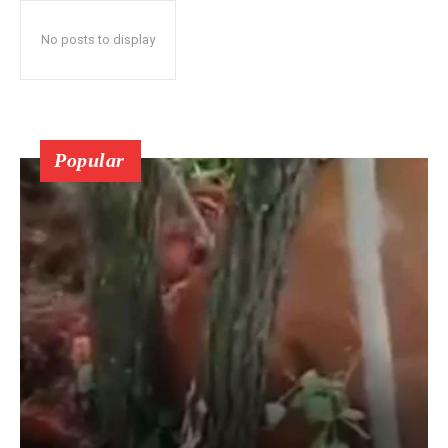
No posts to display
Popular