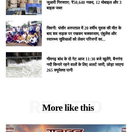
जुआरी गिरफ्तार; ₹50,640 नकद, 12 मोबाइल और 3
बाइक जब्त
सिवनी: घंसौर अस्पताल में 20 वर्षीय युवक की मौत के
बाद शव सड़क पर रखकर चक्काजाम, एंबुलेंस और
स्वास्थ्य सुविधाओं को लेकर परिजनों का...
भीमगढ़ बांध के दो गेट आज 11:30 बजे खुलेंगे, बैनगंगा
नदी किनारे रहने वालों के लिए अलर्ट जारी, छोड़ा जाएगा
265 क्यूमेक्स पानी
RELATED
More like this