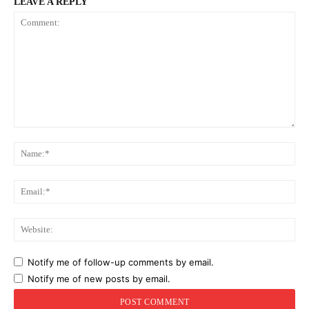
LEAVE A REPLY
Comment:
Na
Ema
Web
Notify me of follow-up comments by email.
Notify me of new posts by email.