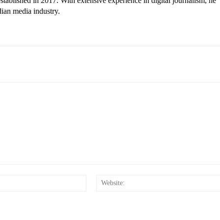
tablished in 2017. With extensive experience in digital journalism, he
dian media industry.
Email:*