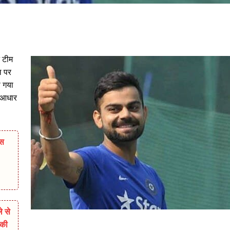
ट टीम
ल पर
ा गया
स आधार
ास
े से
 की