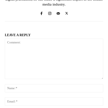
media industry.
LEAVE A REPLY
Comment:
Na
Ema