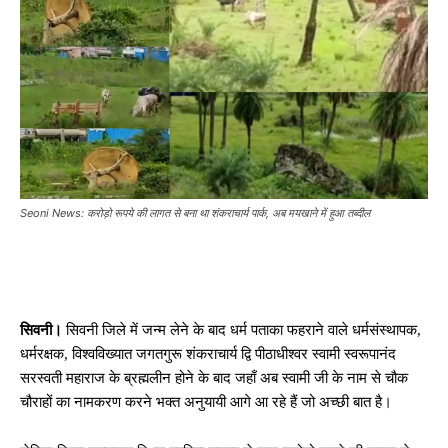
Seoni News: करोड़ो रूपये की लागत से बना था शंकराचार्य पार्क, अब मयखाने में हुआ तब्दील
सिवनी।
सिवनी जिले में जन्म लेने के बाद धर्म पताका फहराने वाले धर्मसंस्थापक,
धर्मरक्षक, विश्वविख्यात जगतगुरू शंकराचार्य द्वि पीठाधीश्वर स्वामी स्वरूपानंद
सरस्वती महाराज के ब्रह्मलीन होने के बाद जहाँ अब स्वामी जी के नाम से चौक
चौराहों का नामकरण करने भक्त अनुयायी आगे आ रहे हैं जो अच्छी बात है।