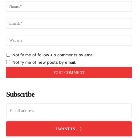
Na
Ema
Web
Notify me of follow-up comments by email.
Notify me of new posts by email.
Subscribe
I WANT IN