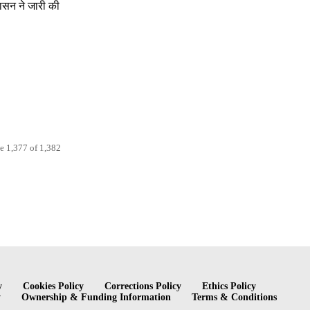
शासन ने जारी की
e 1,377 of 1,382
y
Cookies Policy
Corrections Policy
Ethics Policy
y
Ownership & Funding Information
Terms & Conditions