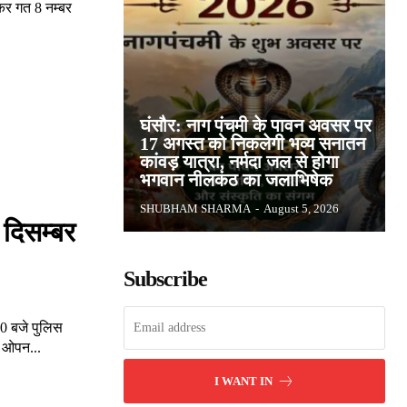
कर गत 8 नम्बर
घंसौर: नाग पंचमी के पावन अवसर पर
17 अगस्त को निकलेगी भव्य सनातन
कांवड़ यात्रा, नर्मदा जल से होगा
भगवान नीलकंठ का जलाभिषेक
SHUBHAM SHARMA
-
August 5, 2026
 दिसम्बर
Subscribe
00 बजे पुलिस
ी ओपन...
I WANT IN