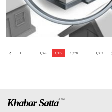
1
...
1,376
1,377
1,378
...
1,382
Khabar Satta
News