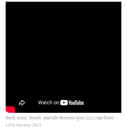
सिवनी, बरघाट, केवलारी, लखनादौन विधानसभा चुनाव 2023 लाइव रिजल्ट –
LIVE Election 2023