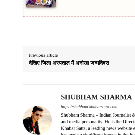
Share
Previous article
देखिए जिला अस्पताल में अनोखा जन्मदिवस
SHUBHAM SHARMA
https://shubham.khabarsatta.com
Shubham Sharma – Indian Journalist &
and media personality. He is the Dire
Khabar Satta, a leading news website es
has made a significant impact in the In