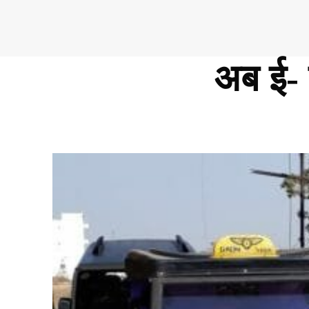
अब ई- 