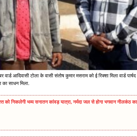
र वार्ड आदिवासी टोला के वासी संतोष कुमार मसराम को ई रिक्शा मिला वार्ड पार्षद
का का साधन मिला.
त को निकलेगी भव्य सनातन कांवड़ यात्रा, नर्मदा जल से होगा भगवान नीलकंठ का