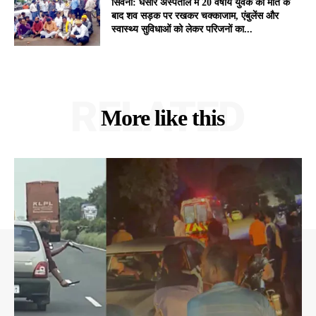
सिवनी: घंसौर अस्पताल में 20 वर्षीय युवक की मौत के
बाद शव सड़क पर रखकर चक्काजाम, एंबुलेंस और
स्वास्थ्य सुविधाओं को लेकर परिजनों का...
RELATED
More like this