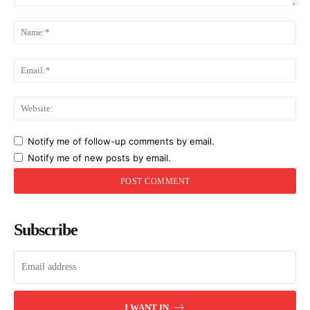
Comment:
Na
Ema
Web
Notify me of follow-up comments by email.
Notify me of new posts by email.
Subscribe
I WANT IN