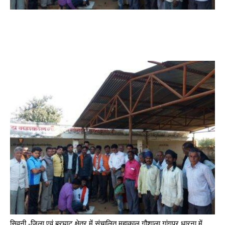
सिवनी -जिला एवं बरघाट क्षेत्र में संचालित महाकाल गौशाला गांगपुर धारना में