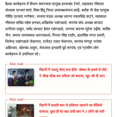
बैठक कार्यक्रम में विभाग समरसता प्रमुख हरकचंद टेमरे, महाकाल गौशाला
संरक्षक प्रभात शर्मा, विश्व हिंदू जिला उपाध्यक्षसंजय काढें, ब्लॉक गौ सेवा प्रमुख
गोविंद प्रसाद नागेश्वर, भाजपा मंडल अध्यक्ष धारना नवलसिंह कटरे, महाकाल
गौशाला सचिव महेश हनवत,अखिलेश राहंगडाले, सरपंच संघ अध्यक्ष बरघाट
धनीराम ठाकुर, पार्षद बरघाट हेमंत राहंगडाले, जनपद सदस्य सुरेश उईके, सतीश
जैन, कमल जायसवाल धारनाकलां, गिरवर सिंह राठौर, ढालसिंह भगत उसरी,
जितेन्द् राहांगडाले जेवानारा, राजेंद्र रावत जेवानारा, सरपंच गांगपुर राजेश
अहिरवार, खेमचंद ठाकुर, तेजलाल इनवाती पूर्व सरपंच, एवं ग्रामीण लोग
कार्यक्रम में उपस्थित रहे।
सिवनी में पालतू तोता बना हीरो: कोबरा के हमले से तोते
ने चीख चीख कर परिवार को बचाया, खुद की दी जान
सिवनी में चलती कार से हथियार लहराने का वीडियो
वायरल: कुछ ही देर बाद उसी कार ने 4 लोगों को मारी