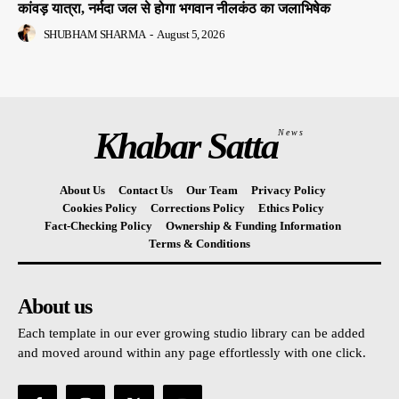
कांवड़ यात्रा, नर्मदा जल से होगा भगवान नीलकंठ का जलाभिषेक
SHUBHAM SHARMA
-
August 5, 2026
Khabar Satta
News
About Us
Contact Us
Our Team
Privacy Policy
Cookies Policy
Corrections Policy
Ethics Policy
Fact-Checking Policy
Ownership & Funding Information
Terms & Conditions
About us
Each template in our ever growing studio library can be added
and moved around within any page effortlessly with one click.