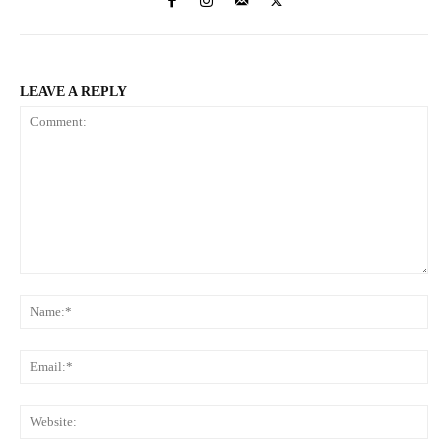
LEAVE A REPLY
Comment:
Na
Ema
Web