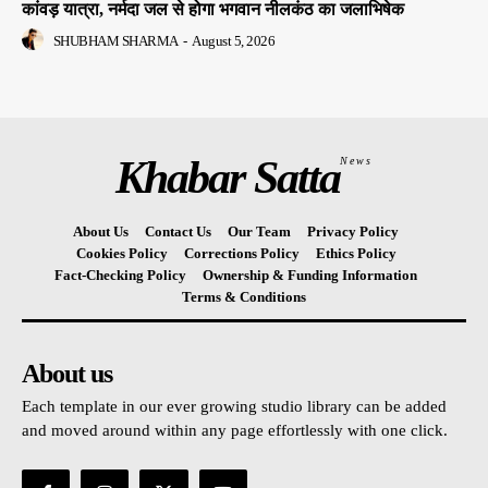
कांवड़ यात्रा, नर्मदा जल से होगा भगवान नीलकंठ का जलाभिषेक
SHUBHAM SHARMA
-
August 5, 2026
Khabar Satta
News
About Us
Contact Us
Our Team
Privacy Policy
Cookies Policy
Corrections Policy
Ethics Policy
Fact-Checking Policy
Ownership & Funding Information
Terms & Conditions
About us
Each template in our ever growing studio library can be added
and moved around within any page effortlessly with one click.