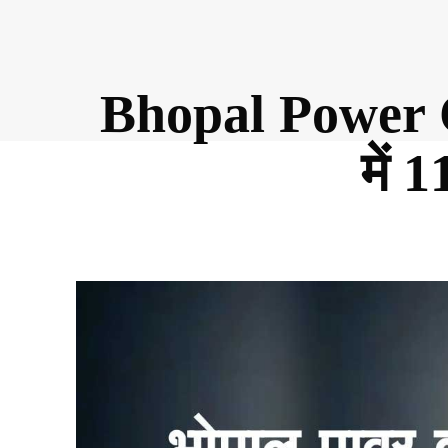
Bhopal Power Cu
में 