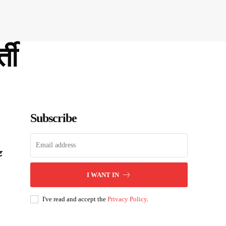
्ती
Subscribe
ट
I WANT IN
I've read and accept the
Privacy Policy
.