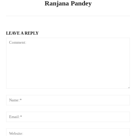
Ranjana Pandey
LEAVE A REPLY
Comment:
Na
Ema
Web