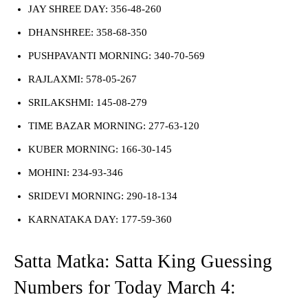
JAY SHREE DAY: 356-48-260
DHANSHREE: 358-68-350
PUSHPAVANTI MORNING: 340-70-569
RAJLAXMI: 578-05-267
SRILAKSHMI: 145-08-279
TIME BAZAR MORNING: 277-63-120
KUBER MORNING: 166-30-145
MOHINI: 234-93-346
SRIDEVI MORNING: 290-18-134
KARNATAKA DAY: 177-59-360
Satta Matka: Satta King Guessing
Numbers for Today March 4: