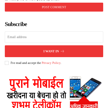
Subscribe
I WANT IN
I've read and accept the
Privacy Policy
.