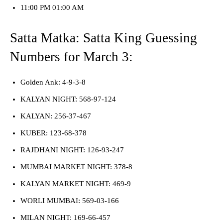
11:00 PM 01:00 AM
Satta Matka: Satta King Guessing
Numbers for March 3:
Golden Ank: 4-9-3-8
KALYAN NIGHT: 568-97-124
KALYAN: 256-37-467
KUBER: 123-68-378
RAJDHANI NIGHT: 126-93-247
MUMBAI MARKET NIGHT: 378-8
KALYAN MARKET NIGHT: 469-9
WORLI MUMBAI: 569-03-166
MILAN NIGHT: 169-66-457