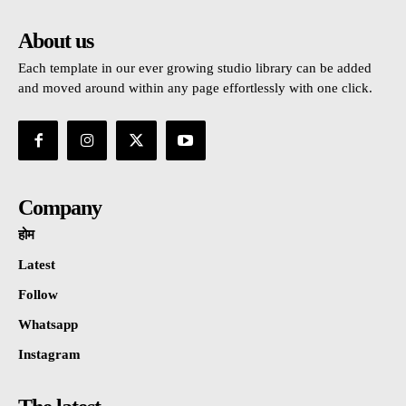
About us
Each template in our ever growing studio library can be added
and moved around within any page effortlessly with one click.
Company
होम
Latest
Follow
Whatsapp
Instagram