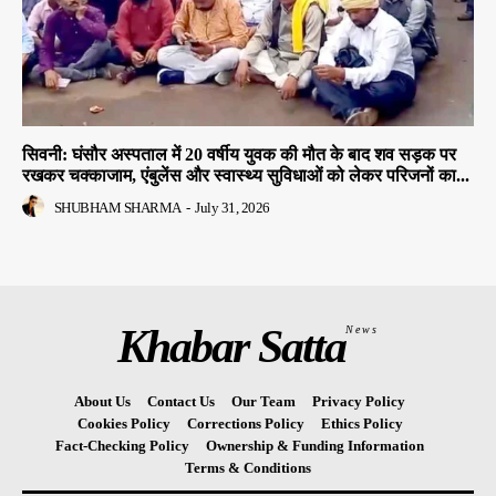
सिवनी: घंसौर अस्पताल में 20 वर्षीय युवक की मौत के बाद शव सड़क पर
रखकर चक्काजाम, एंबुलेंस और स्वास्थ्य सुविधाओं को लेकर परिजनों का...
SHUBHAM SHARMA
-
July 31, 2026
Khabar Satta
News
About Us
Contact Us
Our Team
Privacy Policy
Cookies Policy
Corrections Policy
Ethics Policy
Fact-Checking Policy
Ownership & Funding Information
Terms & Conditions