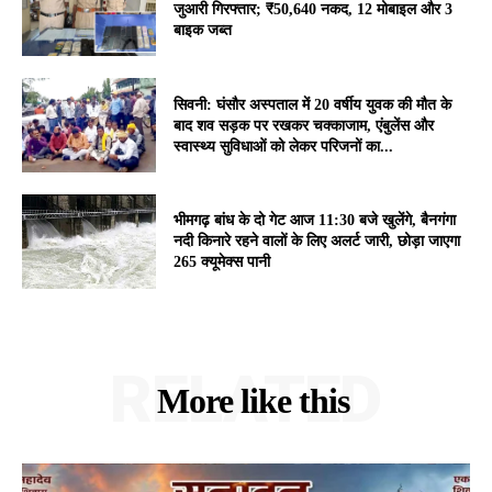
जुआरी गिरफ्तार; ₹50,640 नकद, 12 मोबाइल और 3
बाइक जब्त
सिवनी: घंसौर अस्पताल में 20 वर्षीय युवक की मौत के
बाद शव सड़क पर रखकर चक्काजाम, एंबुलेंस और
स्वास्थ्य सुविधाओं को लेकर परिजनों का...
भीमगढ़ बांध के दो गेट आज 11:30 बजे खुलेंगे, बैनगंगा
नदी किनारे रहने वालों के लिए अलर्ट जारी, छोड़ा जाएगा
265 क्यूमेक्स पानी
RELATED
More like this