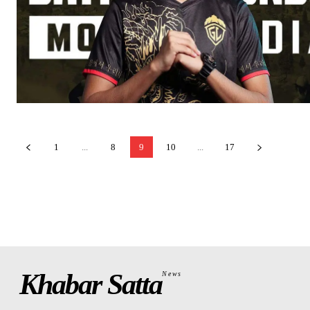
1
...
8
9
10
...
17
Khabar Satta
News