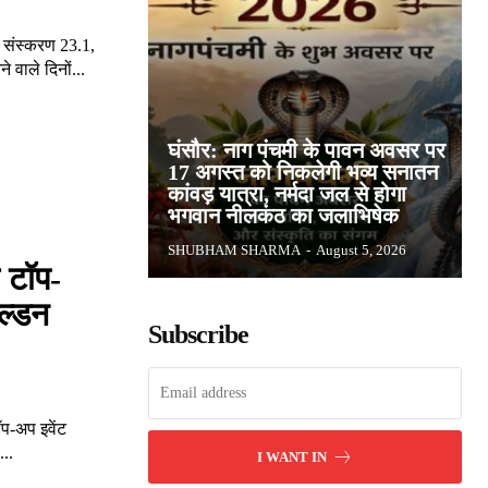
 संस्करण 23.1,
 वाले दिनों...
घंसौर: नाग पंचमी के पावन अवसर पर
17 अगस्त को निकलेगी भव्य सनातन
कांवड़ यात्रा, नर्मदा जल से होगा
भगवान नीलकंठ का जलाभिषेक
SHUBHAM SHARMA
-
August 5, 2026
े टॉप-
ोल्डन
Subscribe
प-अप इवेंट
...
I WANT IN