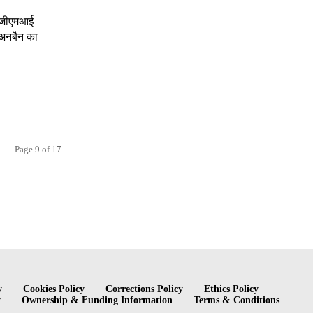
बीजीएमआई
अनबैन का
Page 9 of 17
y
Cookies Policy
Corrections Policy
Ethics Policy
y
Ownership & Funding Information
Terms & Conditions