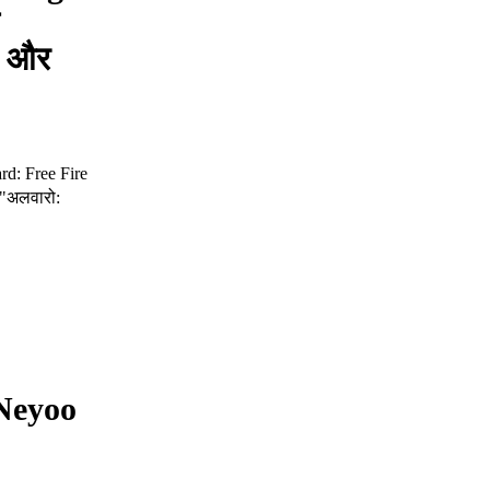
इड और
d: Free Fire
 "अलवारो:
 Neyoo