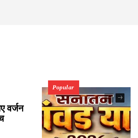
 CHECK
Popular
ए वर्जन
ैच