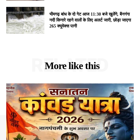
भीमगढ़ बांध के दो गेट आज 11:30 बजे खुलेंगे, बैनगंगा
नदी किनारे रहने वालों के लिए अलर्ट जारी, छोड़ा जाएगा
265 क्यूमेक्स पानी
RELATED
More like this