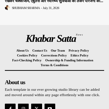
रखकर चक्काजाम, एंबुलेंस और स्वास्थ्य सुविधाओं को लेकर परिजनों का...
SHUBHAM SHARMA
-
July 31, 2026
Khabar Satta
News
About Us
Contact Us
Our Team
Privacy Policy
Cookies Policy
Corrections Policy
Ethics Policy
Fact-Checking Policy
Ownership & Funding Information
Terms & Conditions
About us
Each template in our ever growing studio library can be added
and moved around within any page effortlessly with one click.