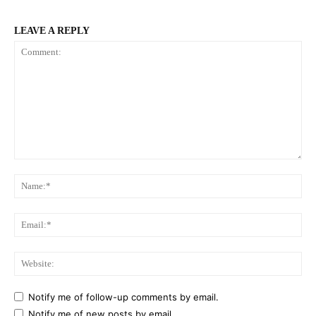
LEAVE A REPLY
Comment:
Na
Ema
Web
Notify me of follow-up comments by email.
Notify me of new posts by email.