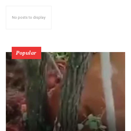
No posts to display
Popular