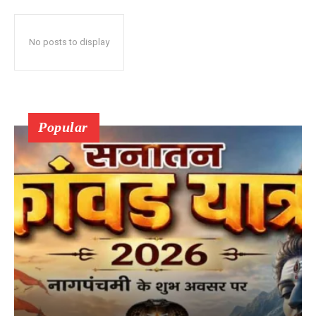
No posts to display
Popular