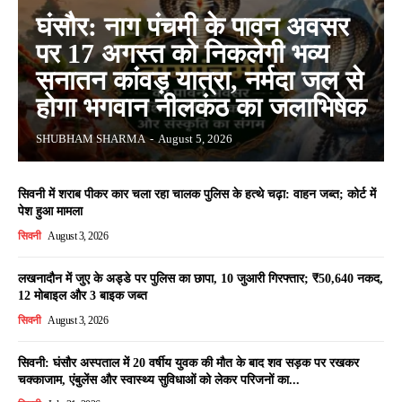
घंसौर: नाग पंचमी के पावन अवसर
पर 17 अगस्त को निकलेगी भव्य
सनातन कांवड़ यात्रा, नर्मदा जल से
होगा भगवान नीलकंठ का जलाभिषेक
SHUBHAM SHARMA
-
August 5, 2026
सिवनी में शराब पीकर कार चला रहा चालक पुलिस के हत्थे चढ़ा: वाहन जब्त; कोर्ट में
पेश हुआ मामला
सिवनी
August 3, 2026
लखनादौन में जुए के अड्डे पर पुलिस का छापा, 10 जुआरी गिरफ्तार; ₹50,640 नकद,
12 मोबाइल और 3 बाइक जब्त
सिवनी
August 3, 2026
सिवनी: घंसौर अस्पताल में 20 वर्षीय युवक की मौत के बाद शव सड़क पर रखकर
चक्काजाम, एंबुलेंस और स्वास्थ्य सुविधाओं को लेकर परिजनों का...