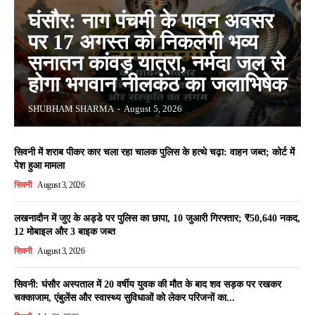
घंसौर: नाग पंचमी के पावन अवसर
पर 17 अगस्त को निकलेगी भव्य
सनातन कांवड़ यात्रा, नर्मदा जल से
होगा भगवान नीलकंठ का जलाभिषेक
SHUBHAM SHARMA
-
August 5, 2026
सिवनी में शराब पीकर कार चला रहा चालक पुलिस के हत्थे चढ़ा: वाहन जब्त; कोर्ट में
पेश हुआ मामला
सिवनी
August 3, 2026
लखनादौन में जुए के अड्डे पर पुलिस का छापा, 10 जुआरी गिरफ्तार; ₹50,640 नकद,
12 मोबाइल और 3 बाइक जब्त
सिवनी
August 3, 2026
सिवनी: घंसौर अस्पताल में 20 वर्षीय युवक की मौत के बाद शव सड़क पर रखकर
चक्काजाम, एंबुलेंस और स्वास्थ्य सुविधाओं को लेकर परिजनों का...