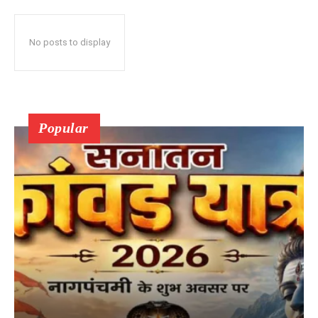
No posts to display
Popular