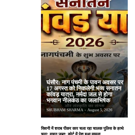
घंसौर: नाग पंचमी के पावन अवसर पर
17 अगस्त को निकलेगी भव्य सनातन
कांवड़ यात्रा, नर्मदा जल से होगा
भगवान नीलकंठ का जलाभिषेक
SHUBHAM SHARMA
-
August 5, 2026
सिवनी में शराब पीकर कार चला रहा चालक पुलिस के हत्थे
चढ़ा: वाहन जब्त; कोर्ट में पेश हुआ मामला