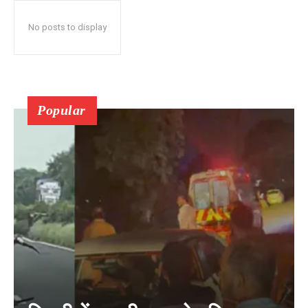
No posts to display
Popular