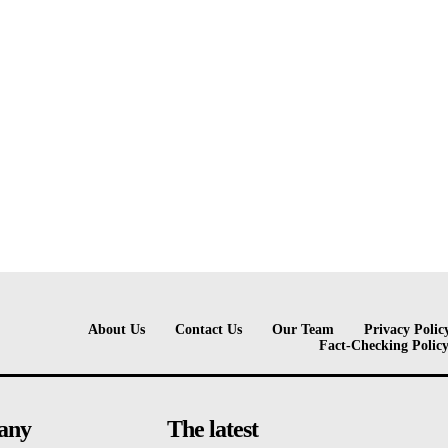
About Us
Contact Us
Our Team
Privacy Polic
Fact-Checking Polic
any
The latest