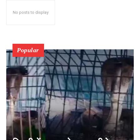
No posts to display
Popular