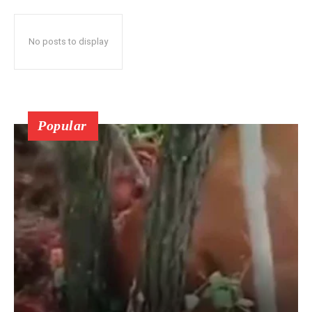
No posts to display
Popular