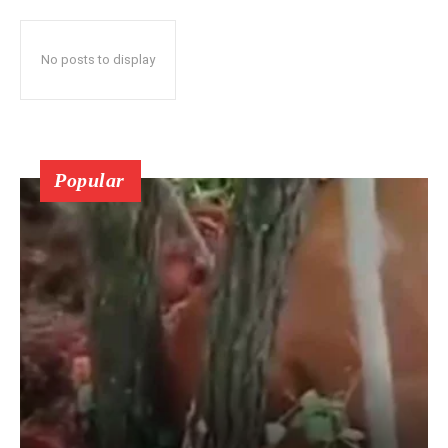
No posts to display
Popular