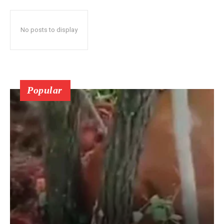
No posts to display
Popular