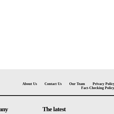
About Us
Contact Us
Our Team
Privacy Polic
Fact-Checking Polic
any
The latest