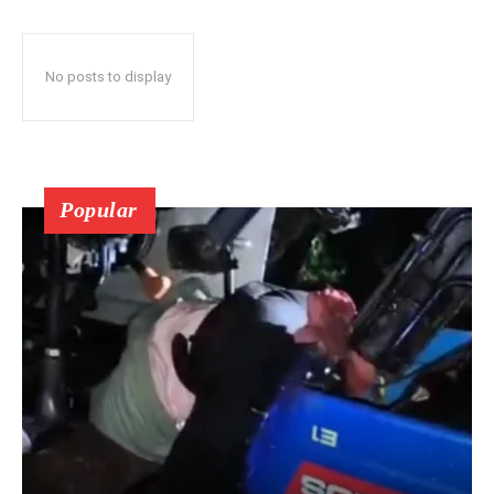
No posts to display
Popular