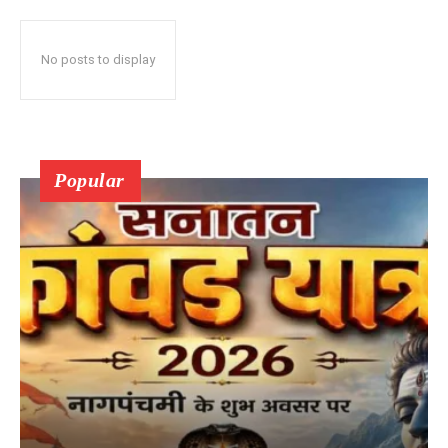
No posts to display
Popular