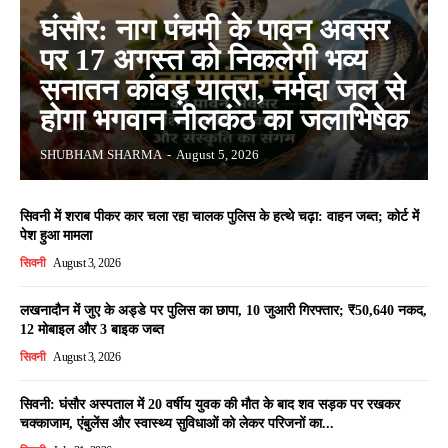
घंसौर: नाग पंचमी के पावन अवसर
पर 17 अगस्त को निकलेगी भव्य
सनातन कांवड़ यात्रा, नर्मदा जल से
होगा भगवान नीलकंठ का जलाभिषेक
SHUBHAM SHARMA
-
August 5, 2026
सिवनी में शराब पीकर कार चला रहा चालक पुलिस के हत्थे चढ़ा: वाहन जब्त; कोर्ट में
पेश हुआ मामला
सिवनी
August 3, 2026
लखनादौन में जुए के अड्डे पर पुलिस का छापा, 10 जुआरी गिरफ्तार; ₹50,640 नकद,
12 मोबाइल और 3 बाइक जब्त
सिवनी
August 3, 2026
सिवनी: घंसौर अस्पताल में 20 वर्षीय युवक की मौत के बाद शव सड़क पर रखकर
चक्काजाम, एंबुलेंस और स्वास्थ्य सुविधाओं को लेकर परिजनों का...