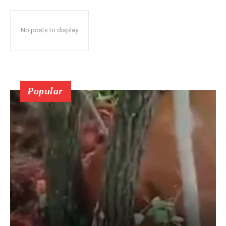
No posts to display
Popular