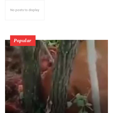
No posts to display
Popular