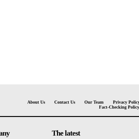
About Us
Contact Us
Our Team
Privacy Polic
Fact-Checking Polic
any
The latest