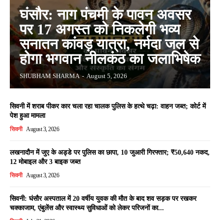
घंसौर: नाग पंचमी के पावन अवसर
पर 17 अगस्त को निकलेगी भव्य
सनातन कांवड़ यात्रा, नर्मदा जल से
होगा भगवान नीलकंठ का जलाभिषेक
SHUBHAM SHARMA
-
August 5, 2026
सिवनी में शराब पीकर कार चला रहा चालक पुलिस के हत्थे चढ़ा: वाहन जब्त; कोर्ट में
पेश हुआ मामला
सिवनी
August 3, 2026
लखनादौन में जुए के अड्डे पर पुलिस का छापा, 10 जुआरी गिरफ्तार; ₹50,640 नकद,
12 मोबाइल और 3 बाइक जब्त
सिवनी
August 3, 2026
सिवनी: घंसौर अस्पताल में 20 वर्षीय युवक की मौत के बाद शव सड़क पर रखकर
चक्काजाम, एंबुलेंस और स्वास्थ्य सुविधाओं को लेकर परिजनों का...