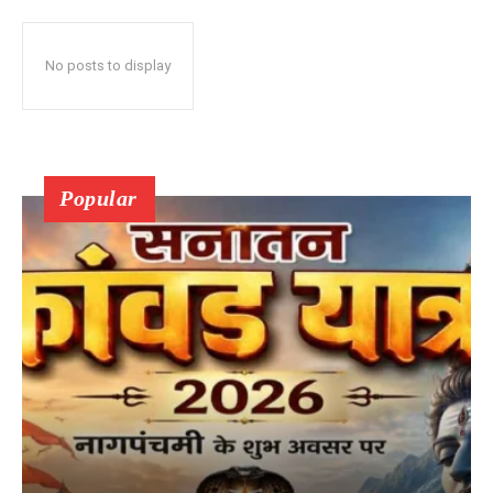
No posts to display
Popular