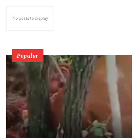
No posts to display
Popular