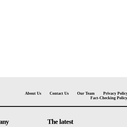
About Us
Contact Us
Our Team
Privacy Polic
Fact-Checking Polic
any
The latest