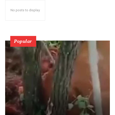
No posts to display
Popular