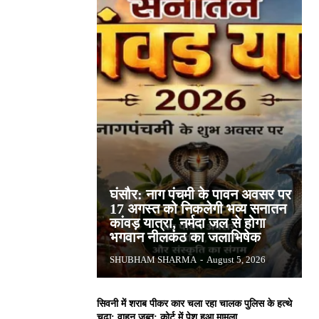
घंसौर: नाग पंचमी के पावन अवसर पर
17 अगस्त को निकलेगी भव्य सनातन
कांवड़ यात्रा, नर्मदा जल से होगा
भगवान नीलकंठ का जलाभिषेक
SHUBHAM SHARMA
-
August 5, 2026
सिवनी में शराब पीकर कार चला रहा चालक पुलिस के हत्थे
चढ़ा: वाहन जब्त; कोर्ट में पेश हुआ मामला