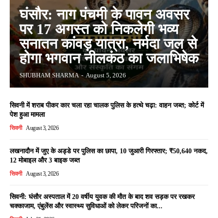
घंसौर: नाग पंचमी के पावन अवसर
पर 17 अगस्त को निकलेगी भव्य
सनातन कांवड़ यात्रा, नर्मदा जल से
होगा भगवान नीलकंठ का जलाभिषेक
SHUBHAM SHARMA
-
August 5, 2026
सिवनी में शराब पीकर कार चला रहा चालक पुलिस के हत्थे चढ़ा: वाहन जब्त; कोर्ट में
पेश हुआ मामला
सिवनी
August 3, 2026
लखनादौन में जुए के अड्डे पर पुलिस का छापा, 10 जुआरी गिरफ्तार; ₹50,640 नकद,
12 मोबाइल और 3 बाइक जब्त
सिवनी
August 3, 2026
सिवनी: घंसौर अस्पताल में 20 वर्षीय युवक की मौत के बाद शव सड़क पर रखकर
चक्काजाम, एंबुलेंस और स्वास्थ्य सुविधाओं को लेकर परिजनों का...