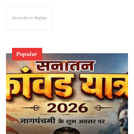
No posts to display
Popular