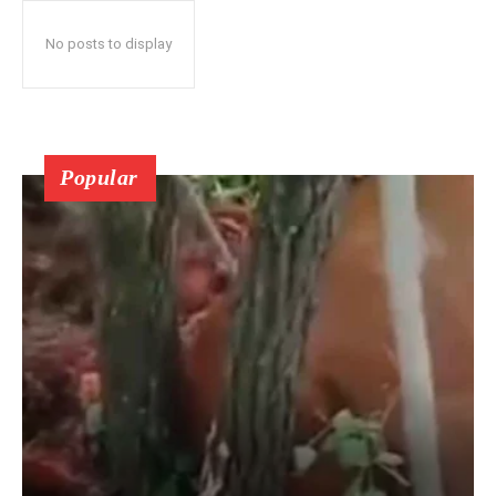
No posts to display
Popular