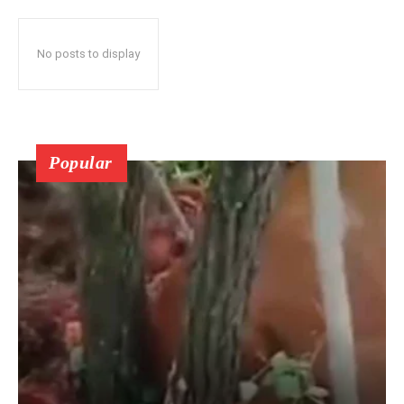
No posts to display
Popular