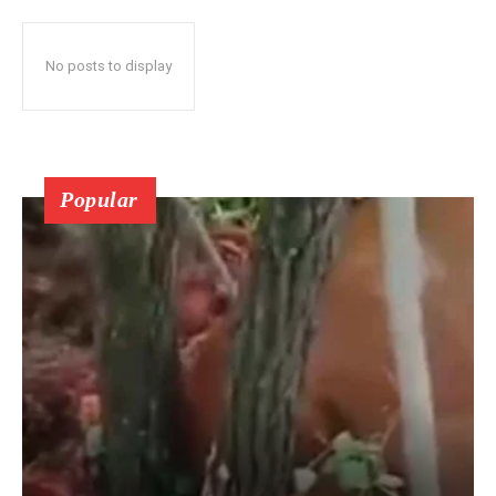
No posts to display
Popular